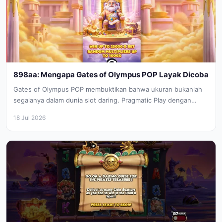
898aa: Mengapa Gates of Olympus POP Layak Dicoba
Gates of Olympus POP membuktikan bahwa ukuran bukanlah
segalanya dalam dunia slot daring. Pragmatic Play dengan
cerdas memadatkan waralaba legendaris...
18 Jul 2026