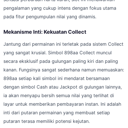
pengalaman yang cukup intens dengan fokus utama
pada fitur pengumpulan nilai yang dinamis.
Mekanisme Inti: Kekuatan Collect
Jantung dari permainan ini terletak pada sistem Collect
yang sangat krusial. Simbol 898aa Collect muncul
secara eksklusif pada gulungan paling kiri dan paling
kanan. Fungsinya sangat sederhana namun memuaskan:
898aa setiap kali simbol ini mendarat bersamaan
dengan simbol Cash atau Jackpot di gulungan lainnya,
ia akan menyapu bersih semua nilai yang terlihat di
layar untuk memberikan pembayaran instan. Ini adalah
inti dari putaran permainan yang membuat setiap
putaran terasa memiliki potensi kejutan.