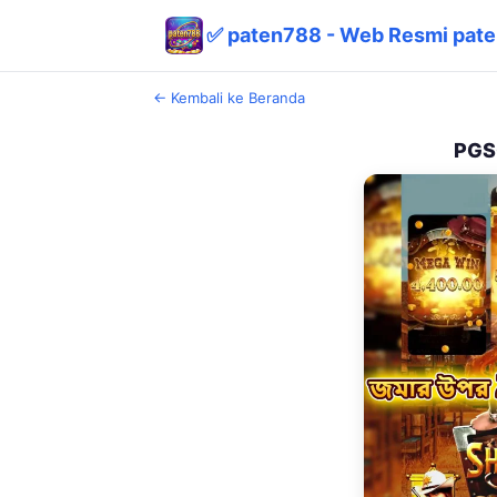
✅ paten788 - Web Resmi pate
← Kembali ke Beranda
PGS