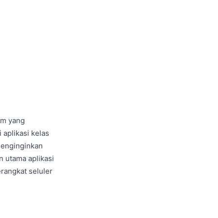
rm yang
aplikasi kelas
enginginkan
n utama aplikasi
rangkat seluler