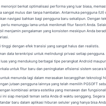
menonjol berkat optimalisasi performa yang luar biasa, memast
sa sangat mulus dan tanpa hambatan. Antarmuka pengguna (UI) 
hkan navigasi bahkan bagi pengguna baru sekalipun. Dengan t
k perlu menunggu lama untuk menikmati fitur favorit Anda. Selain
abil menjamin pengalaman yang konsisten meskipun Anda berad
riasi.
i tinggi dengan efek transisi yang sangat halus dan realistis.
an data terenkripsi untuk melindungi privasi setiap pengguna.
s luas yang mendukung berbagai tipe perangkat Android maupun
kala untuk fitur baru dan peningkatan efisiensi sistem secara 
 untuk menunda lagi dalam merasakan kecanggihan teknologi hi
ngan jutaan pengguna lainnya yang telah memilih PGSOFT sebag
engan kombinasi antara estetika yang menawan dan fungsional
i ini siap menjadi teman setia Anda di waktu senggang. Seger
standar baru dalam aplikasi hiburan seluler yang hanya bisa Anda