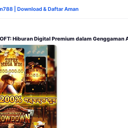
n788 | Download & Daftar Aman
OFT: Hiburan Digital Premium dalam Genggaman 